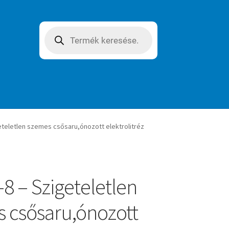
Products
search
eteletlen szemes csősaru,ónozott elektrolitréz
8 – Szigeteletlen
 csősaru,ónozott