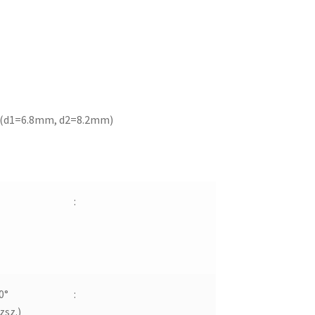
 (d1=6.8mm, d2=8.2mm)
:
0°
:
zsz.)