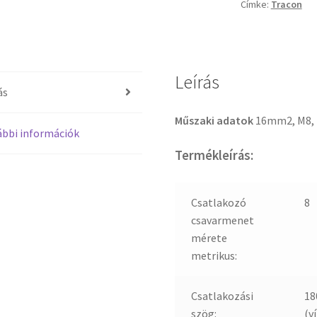
Címke:
Tracon
Leírás
ás
Műszaki adatok
16mm2, M8,
bbi információk
Termékleírás:
Csatlakozó
8
csavarmenet
mérete
metrikus:
Csatlakozási
18
szög:
(ví