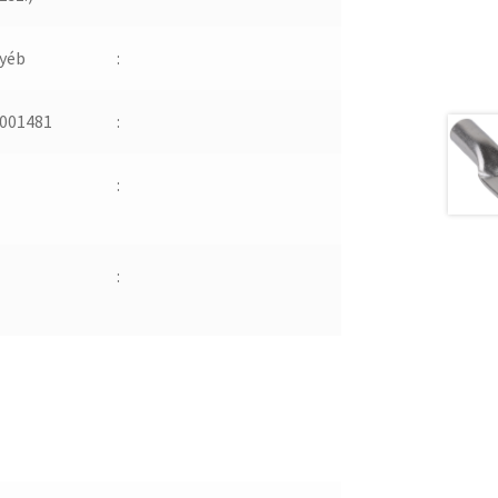
yéb
:
001481
:
:
: