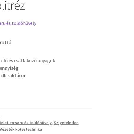
litréz
aru és toldóhüvely
ruttó
etelő és csatlakozó anyagok
mennyiség
 db raktáron
8
teletlen saru és toldóhüvely
,
Szigeteletlen
Vezeték kötéstechnika