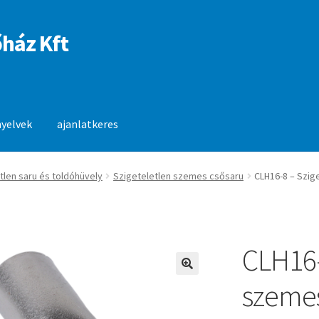
ház Kft
nyelvek
ajanlatkeres
anlatkeres
tlen saru és toldóhüvely
Szigeteletlen szemes csősaru
CLH16-8 – Szig
CLH16-
🔍
szemes