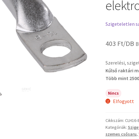
elektro
Szigeteletlen s
403
Ft
/DB
B
Szerelési, szig
Kűlső raktári 
Több mint 2500
Nincs
Elfogyott
Cikkszám:
CLH16-
Kategóriák:
Szige
szemes csősaru
,