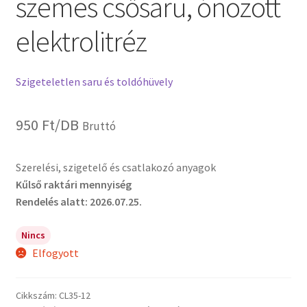
szemes csősaru, ónozott
elektrolitréz
Szigeteletlen saru és toldóhüvely
950
Ft
/DB
Bruttó
Szerelési, szigetelő és csatlakozó anyagok
Kűlső raktári mennyiség
Rendelés alatt: 2026.07.25.
Nincs
Elfogyott
Cikkszám:
CL35-12