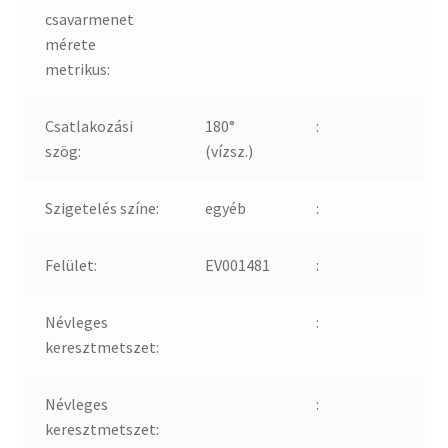
csavarmenet
mérete
metrikus:
Csatlakozási
180°
:
szög:
(vízsz.)
Szigetelés színe:
egyéb
:
Felület:
EV001481
:
Névleges
:
keresztmetszet:
Névleges
:
keresztmetszet: