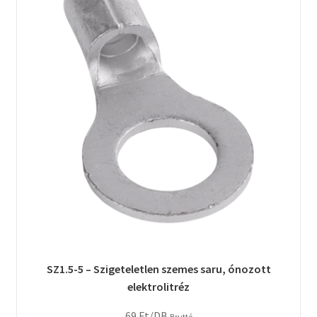
SZ1.5-5 – Szigeteletlen szemes saru, ónozott
elektrolitréz
69
Ft
/DB
Bruttó