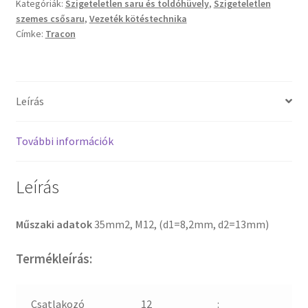
Kategóriák:
Szigeteletlen saru és toldóhüvely
,
Szigeteletlen
szemes csősaru
,
Vezeték kötéstechnika
Címke:
Tracon
Leírás
További információk
Leírás
Műszaki adatok
35mm2, M12, (d1=8,2mm, d2=13mm)
Termékleírás:
Csatlakozó
12
: