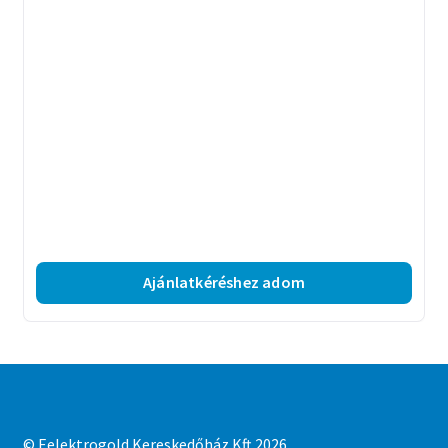
Ajánlatkéréshez adom
© Eelektrogold Kereskedőház Kft 2026