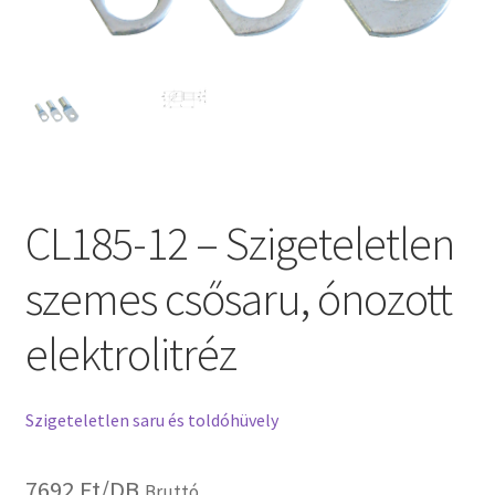
CL185-12 – Szigeteletlen
szemes csősaru, ónozott
elektrolitréz
Szigeteletlen saru és toldóhüvely
7692
Ft
/DB
Bruttó