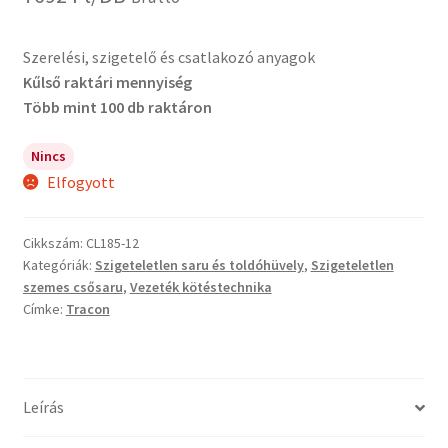
Szerelési, szigetelő és csatlakozó anyagok
Kűlső raktári mennyiség
Több mint 100 db raktáron
Nincs
Elfogyott
Cikkszám:
CL185-12
Kategóriák:
Szigeteletlen saru és toldóhüvely
,
Szigeteletlen
szemes csősaru
,
Vezeték kötéstechnika
Címke:
Tracon
Leírás