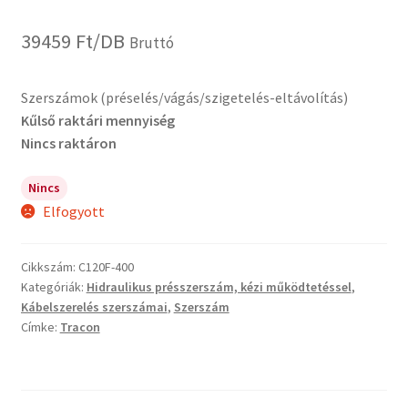
39459
Ft
/DB
Bruttó
Szerszámok (préselés/vágás/szigetelés-eltávolítás)
Kűlső raktári mennyiség
Nincs raktáron
Nincs
Elfogyott
Cikkszám:
C120F-400
Kategóriák:
Hidraulikus présszerszám, kézi működtetéssel
,
Kábelszerelés szerszámai
,
Szerszám
Címke:
Tracon