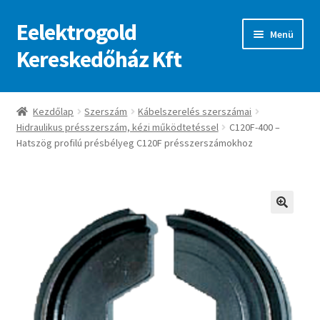
Eelektrogold
Ugrás
Kilépés
Menü
a
a
Kereskedőház Kft
navigációhoz
tartalomba
Kezdőlap
Kezdőlap
Szerszám
Kábelszerelés szerszámai
Hidraulikus présszerszám, kézi működtetéssel
C120F-400 –
A fiókom
Hatszög profilú présbélyeg C120F présszerszámokhoz
Adatvédelmi irányelvek
ajanlatkeres
🔍