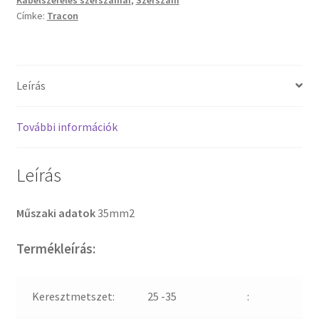
Kábelszerelés szerszámai
,
Szerszám
présszerszámokhoz
Címke:
Tracon
mennyiség
Leírás
További információk
Leírás
Műszaki adatok
35mm2
Termékleírás:
Keresztmetszet:
25 -35
: