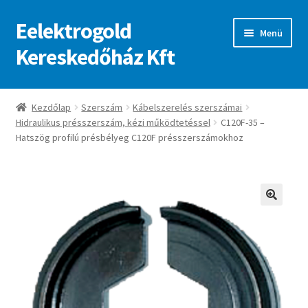
Eelektrogold
Ugrás
Kilépés
Menü
a
a
Kereskedőház Kft
navigációhoz
tartalomba
Kezdőlap
Kezdőlap
Szerszám
Kábelszerelés szerszámai
Hidraulikus présszerszám, kézi működtetéssel
C120F-35 –
A fiókom
Hatszög profilú présbélyeg C120F présszerszámokhoz
Adatvédelmi irányelvek
ajanlatkeres
🔍