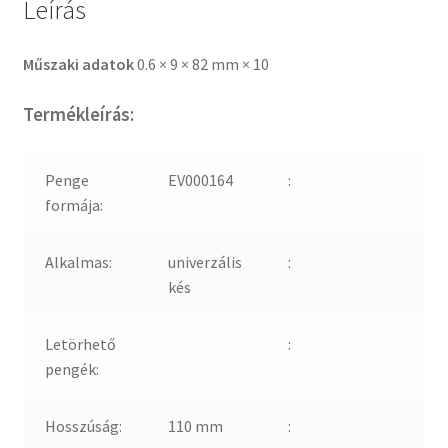
Leírás
Műszaki adatok
0.6 × 9 × 82 mm × 10
Termékleírás:
Penge
EV000164
:
formája:
Alkalmas:
univerzális
:
kés
Letörhető
:
pengék:
Hosszúság:
110 mm
: