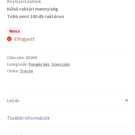
Kéziszerszámok
Kűlső raktári mennyiség
Több mint 100 db raktáron
Nincs
Elfogyott
Cikkszám:
BD069
Kategóriák:
Pengés kés
,
Szerszám
Címke:
Tracon
Leírás
További információk