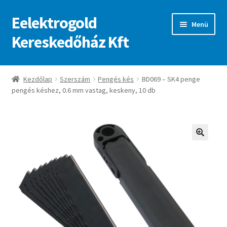
Eelektrogold
Ugrás
Kilépés
Menü
a
a
Kereskedőház Kft
navigációhoz
tartalomba
Kezdőlap
Kezdőlap
Szerszám
Pengés kés
BD069 – SK4 penge
pengés késhez, 0.6 mm vastag, keskeny, 10 db
A fiókom
Adatvédelmi irányelvek
ajanlatkeres
🔍