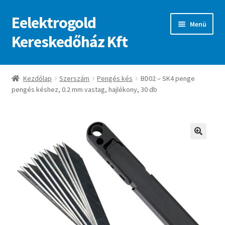
Eelektrogold
Ugrás
Kilépés
Menü
a
a
Kereskedőház Kft
navigációhoz
tartalomba
Kezdőlap
Kezdőlap
Szerszám
Pengés kés
BD02 – SK4 penge
pengés késhez, 0.2 mm vastag, hajlékony, 30 db
A fiókom
Adatvédelmi irányelvek
ajanlatkeres
🔍