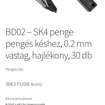
BD02 – SK4 penge
pengés késhez, 0.2 mm
vastag, hajlékony, 30 db
Pengés kés
3063
Ft
/DB
Bruttó
Kéziszerszámok
Kűlső raktári mennyiség