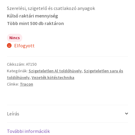
Szerelési, szigetelő és csatlakozó anyagok
Kűlső raktári mennyiség
Több mint 500 db raktáron
Nincs
Elfogyott
Cikkszám:
AT150
Kategóriák:
Szigeteletlen Al toldóhüvely
,
Szigeteletlen saru és
toldóhüvely
,
Vezeték kötéstechnika
Címke:
Tracon
Leírás
További információk