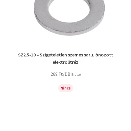
SZ2.5-10 – Szigeteletlen szemes saru, ónozott
elektrolitréz
269
Ft
/DB
Bruttó
Nincs