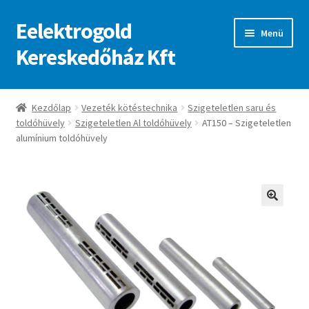
Eelektrogold
Ugrás
Kilépés
Menü
a
a
Kereskedőház Kft
navigációhoz
tartalomba
Kezdőlap
Kezdőlap
Vezeték kötéstechnika
Szigeteletlen saru és
toldóhüvely
Szigeteletlen Al toldóhüvely
AT150 – Szigeteletlen
A fiókom
alumínium toldóhüvely
Adatvédelmi irányelvek
ajanlatkeres
🔍