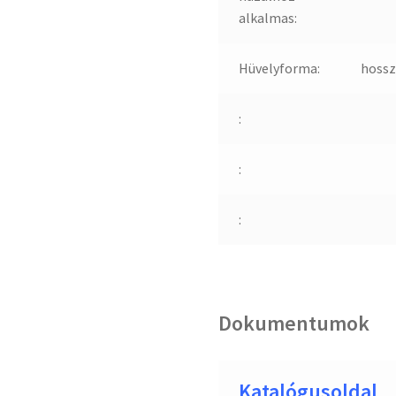
alkalmas:
Hüvelyforma:
hossz
:
:
:
Dokumentumok
Katalógusoldal