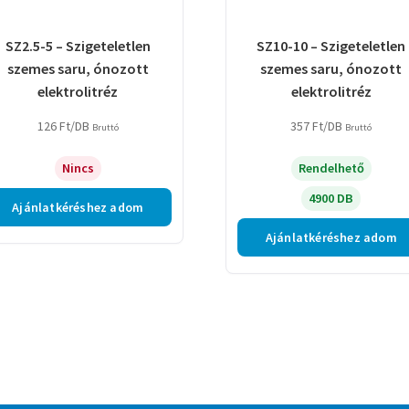
SZ2.5-5 – Szigeteletlen
SZ10-10 – Szigeteletlen
szemes saru, ónozott
szemes saru, ónozott
elektrolitréz
elektrolitréz
126
Ft
/DB
357
Ft
/DB
Bruttó
Bruttó
Nincs
Rendelhető
4900 DB
Ajánlatkéréshez adom
Ajánlatkéréshez adom