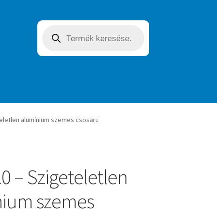
Products
search
teletlen alumínium szemes csősaru
0 – Szigeteletlen
nium szemes