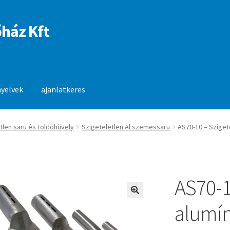
ház Kft
nyelvek
ajanlatkeres
anlatkeres
tlen saru és toldóhüvely
Szigeteletlen Al szemessaru
AS70-10 – Szige
AS70-1
🔍
alumí