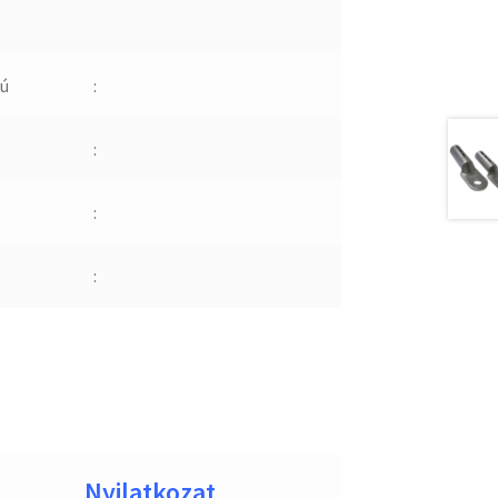
ú
:
:
:
:
Nyilatkozat