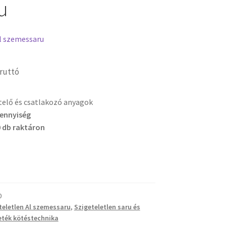
u
l szemessaru
ruttó
etelő és csatlakozó anyagok
mennyiség
 db raktáron
0
teletlen Al szemessaru
,
Szigeteletlen saru és
eték kötéstechnika