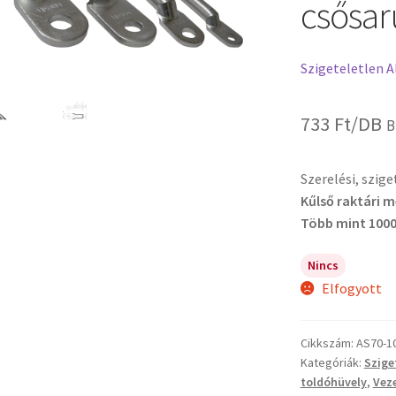
csősar
Szigeteletlen A
733
Ft
/DB
B
Szerelési, szig
Kűlső raktári 
Több mint 1000
Nincs
Elfogyott
Cikkszám:
AS70-1
Kategóriák:
Szige
toldóhüvely
,
Vez