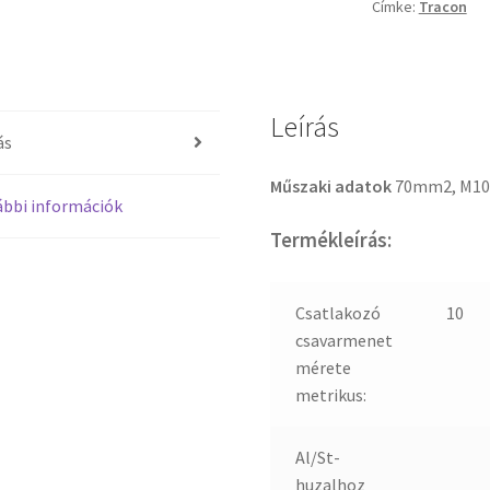
Címke:
Tracon
Leírás
ás
Műszaki adatok
70mm2, M10
bbi információk
Termékleírás:
Csatlakozó
10
csavarmenet
mérete
metrikus:
Al/St-
huzalhoz