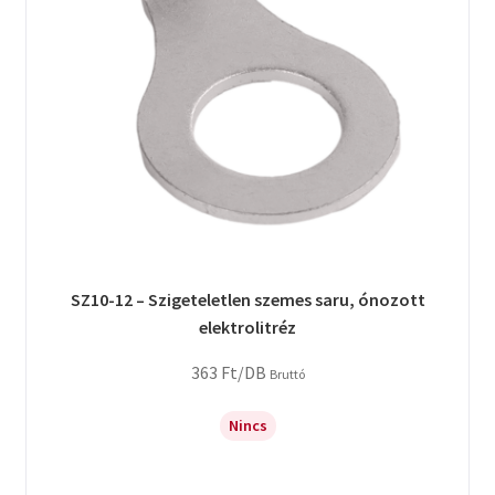
SZ10-12 – Szigeteletlen szemes saru, ónozott
elektrolitréz
363
Ft
/DB
Bruttó
Nincs