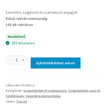
Szerelési, szigetelő és csatlakozó anyagok
Kűlső raktári mennyiség
103 db raktáron
Rendelhető
103 készleten
AS240-
−
+
Ajánlatkéréshez adom
12
-
Szigeteletlen
alumínium
Cikkszám:
AS240-12
szemes
Kategóriák:
Szigeteletlen Al szemessaru
,
Szigeteletlen saru és
csősaru
toldóhüvely
,
Vezeték kötéstechnika
mennyiség
Címke:
Tracon