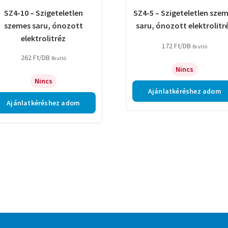
SZ4-10 – Szigeteletlen
SZ4-5 – Szigeteletlen sze
szemes saru, ónozott
saru, ónozott elektrolitr
elektrolitréz
172
Ft
/DB
Bruttó
262
Ft
/DB
Bruttó
Nincs
Nincs
Ajánlatkéréshez adom
Ajánlatkéréshez adom