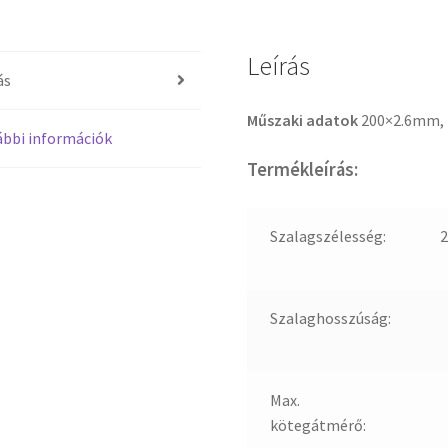
Leírás
ás
Műszaki adatok
200×2.6mm,
bbi információk
Termékleírás:
Szalagszélesség:
2
Szalaghosszúság:
Max.
kötegátmérő: