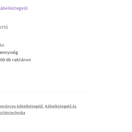
ábelkötegelő
uttó
ka
mennyiség
00 db raktáron
ományos kábelkötegelő
,
Kábelkötegelő és
zítéstechnika