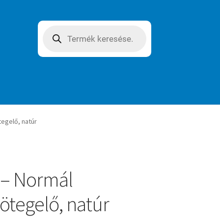
Products
search
egelő, natúr
 – Normál
ötegelő, natúr