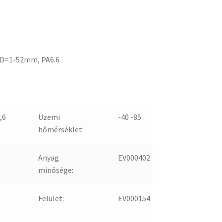
 D=1-52mm, PA6.6
,6
Üzemi
-40 -85
hőmérséklet:
Anyag
EV000402
minősége:
Felület:
EV000154