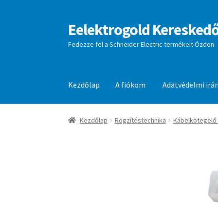
Eelektrogold Kereskedő
Ugrás
Kilépés
a
a
Fedezze fel a Schneider Electric termékeit Ózdon
navigációhoz
tartalomba
Kezdőlap
A fiókom
Adatvédelmi irá
Kezdőlap
A fiókom
Adatvédelmi irányelvek
aj
Kezdőlap
Rögzítéstechnika
Kábelkötegelő 