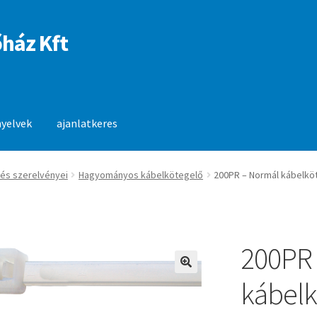
ház Kft
nyelvek
ajanlatkeres
anlatkeres
és szerelvényei
Hagyományos kábelkötegelő
200PR – Normál kábelköt
200PR
🔍
kábelk