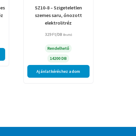
mes
SZ10-8 – Szigeteletlen
éz
szemes saru, ónozott
elektrolitréz
329
Ft
/DB
Bruttó
Rendelhető
14200 DB
Ajánlatkéréshez adom