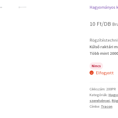
Hagyományos k
10
Ft
/DB
Br
Rögzítéstechni
Kűlső raktári 
Több mint 2000
Nincs
Elfogyott
Cikkszám:
200PR
Kategóriák:
Hagy
szerelvényei
,
Rög
Címke:
Tracon