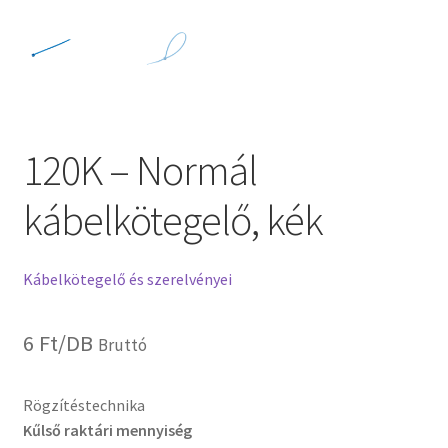
120K – Normál
kábelkötegelő, kék
Kábelkötegelő és szerelvényei
6
Ft
/DB
Bruttó
Rögzítéstechnika
Kűlső raktári mennyiség