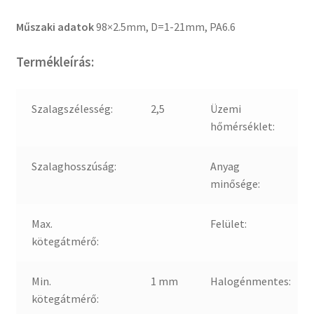
Műszaki adatok
98×2.5mm, D=1-21mm, PA6.6
Termékleírás:
Szalagszélesség:
2,5
Üzemi
hőmérséklet:
Szalaghosszúság:
Anyag
minősége:
Max.
Felület:
kötegátmérő:
Min.
1 mm
Halogénmentes:
kötegátmérő: