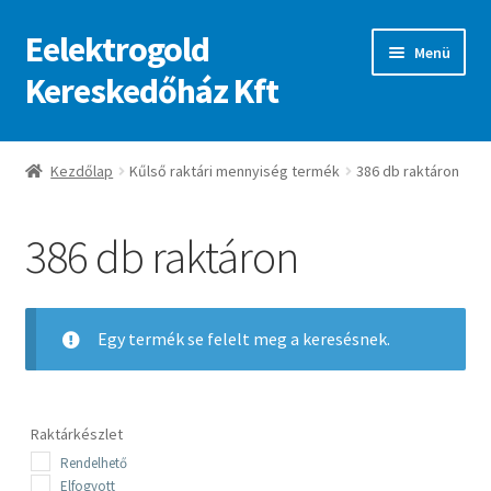
Eelektrogold
Ugrás
Kilépés
Menü
a
a
Kereskedőház Kft
navigációhoz
tartalomba
Kezdőlap
Kezdőlap
Kűlső raktári mennyiség termék
386 db raktáron
A fiókom
386 db raktáron
Adatvédelmi irányelvek
ajanlatkeres
Egy termék se felelt meg a keresésnek.
Raktárkészlet
Rendelhető
Elfogyott