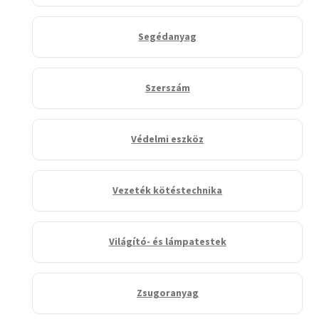
Segédanyag
Szerszám
Védelmi eszköz
Vezeték kötéstechnika
Világító- és lámpatestek
Zsugoranyag