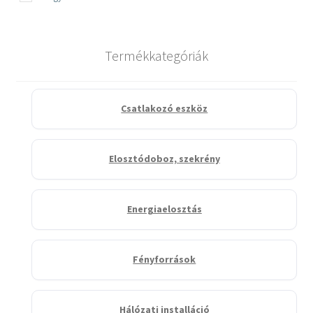
Termékkategóriák
Csatlakozó eszköz
Elosztódoboz, szekrény
Energiaelosztás
Fényforrások
Hálózati installáció