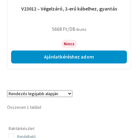
V23012 – Végelzáró, 2-erű kábelhez, gyantás
5668
Ft
/DB
Bruttó
Nincs
Ajánlatkéréshez adom
Összesen 1 találat
Raktárkészlet
Rendelhető