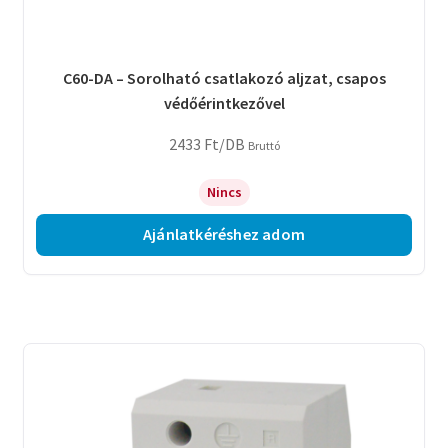
C60-DA – Sorolható csatlakozó aljzat, csapos
védőérintkezővel
2433
Ft
/DB
Bruttó
Nincs
Ajánlatkéréshez adom