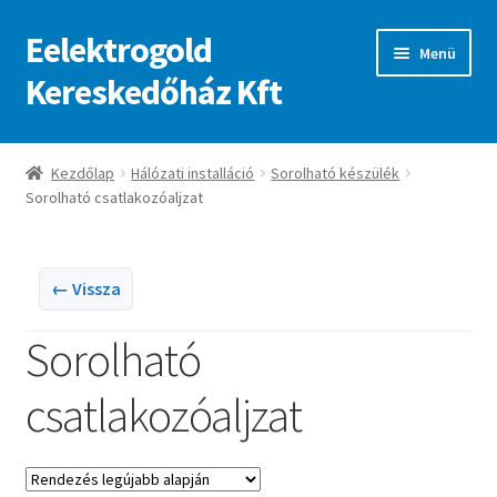
Eelektrogold
Ugrás
Kilépés
Menü
a
a
Kereskedőház Kft
navigációhoz
tartalomba
Kezdőlap
Kezdőlap
Hálózati installáció
Sorolható készülék
Sorolható csatlakozóaljzat
A fiókom
Adatvédelmi irányelvek
← Vissza
ajanlatkeres
Sorolható
csatlakozóaljzat