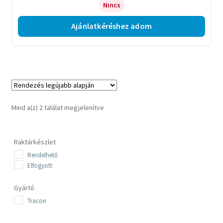
Nincs
Ajánlatkéréshez adom
Sorted
Mind a(z) 2 találat megjelenítve
by
latest
Raktárkészlet
Rendelhető
Elfogyott
Gyártó
Tracon