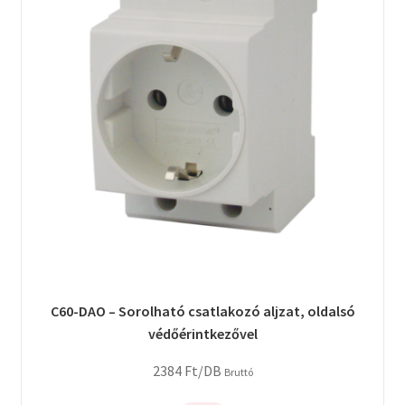
C60-DAO – Sorolható csatlakozó aljzat, oldalsó
védőérintkezővel
2384
Ft
/DB
Bruttó