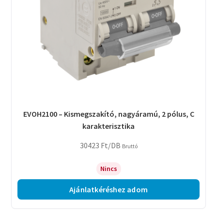
EVOH2100 – Kismegszakító, nagyáramú, 2 pólus, C
karakterisztika
30423
Ft
/DB
Bruttó
Nincs
Ajánlatkéréshez adom