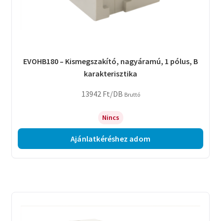
EVOHB180 – Kismegszakító, nagyáramú, 1 pólus, B
karakterisztika
13942
Ft
/DB
Bruttó
Nincs
Ajánlatkéréshez adom