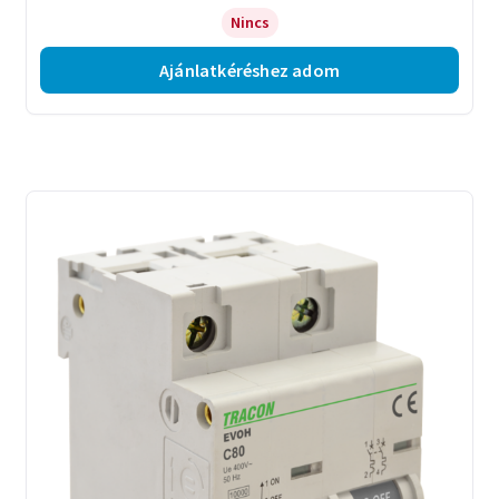
Nincs
Ajánlatkéréshez adom