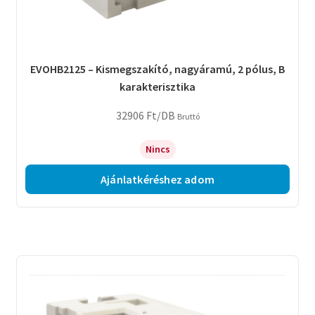
EVOHB2125 – Kismegszakító, nagyáramú, 2 pólus, B
karakterisztika
32906
Ft
/DB
Bruttó
Nincs
Ajánlatkéréshez adom