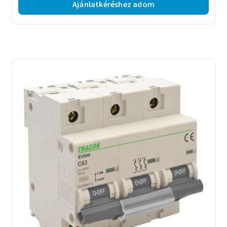
Ajánlatkéréshez adom