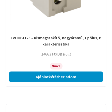
EVOHB1125 – Kismegszakító, nagyáramú, 1 pólus, B
karakterisztika
14663
Ft
/DB
Bruttó
Nincs
Ajánlatkéréshez adom