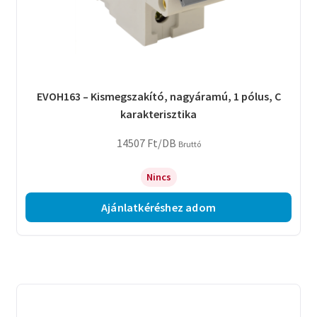
EVOH163 – Kismegszakító, nagyáramú, 1 pólus, C
karakterisztika
14507
Ft
/DB
Bruttó
Nincs
Ajánlatkéréshez adom