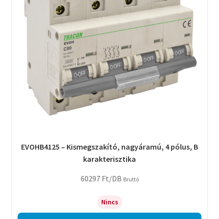
EVOHB4125 – Kismegszakító, nagyáramú, 4 pólus, B
karakterisztika
60297
Ft
/DB
Bruttó
Nincs