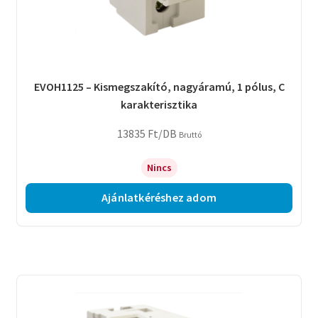
EVOH1125 – Kismegszakító, nagyáramú, 1 pólus, C
karakterisztika
13835
Ft
/DB
Bruttó
Nincs
Ajánlatkéréshez adom