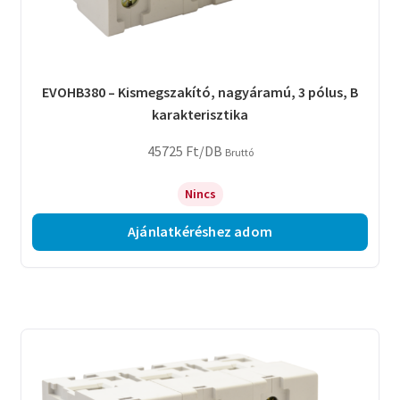
EVOHB380 – Kismegszakító, nagyáramú, 3 pólus, B
karakterisztika
45725
Ft
/DB
Bruttó
Nincs
Ajánlatkéréshez adom