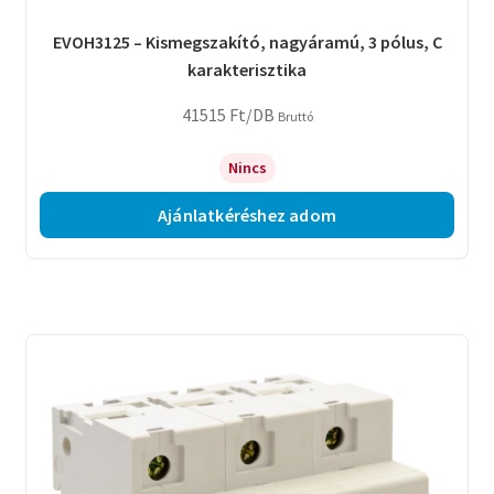
EVOH3125 – Kismegszakító, nagyáramú, 3 pólus, C
karakterisztika
41515
Ft
/DB
Bruttó
Nincs
Ajánlatkéréshez adom