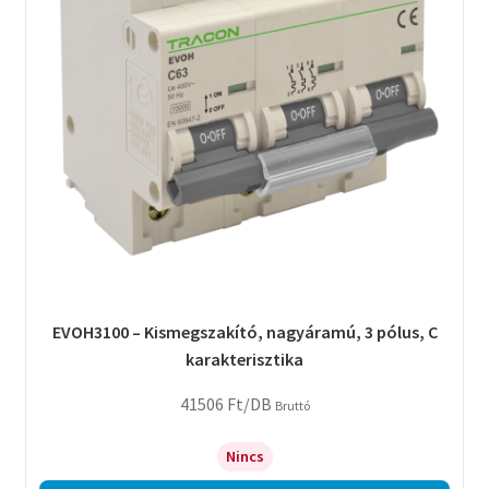
EVOH3100 – Kismegszakító, nagyáramú, 3 pólus, C
karakterisztika
41506
Ft
/DB
Bruttó
Nincs