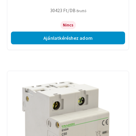
30423
Ft
/DB
Bruttó
Nincs
Ajánlatkéréshez adom