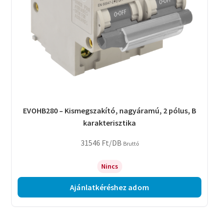
EVOHB280 – Kismegszakító, nagyáramú, 2 pólus, B
karakterisztika
31546
Ft
/DB
Bruttó
Nincs
Ajánlatkéréshez adom