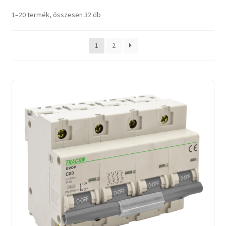
Sorted
1–20 termék, összesen 32 db
by
latest
1
2