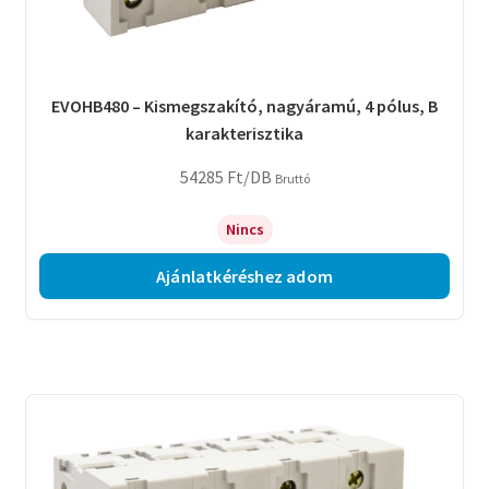
EVOHB480 – Kismegszakító, nagyáramú, 4 pólus, B
karakterisztika
54285
Ft
/DB
Bruttó
Nincs
Ajánlatkéréshez adom