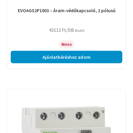
EVOAGS2P1003 – Áram-védőkapcsoló, 2 pólusú
43112
Ft
/DB
Bruttó
Nincs
Ajánlatkéréshez adom