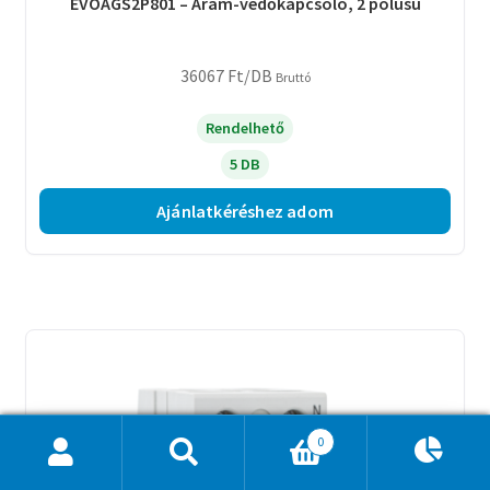
EVOAGS2P801 – Áram-védőkapcsoló, 2 pólusú
36067
Ft
/DB
Bruttó
Rendelhető
5 DB
Ajánlatkéréshez adom
0
Ajánlatkosár
0