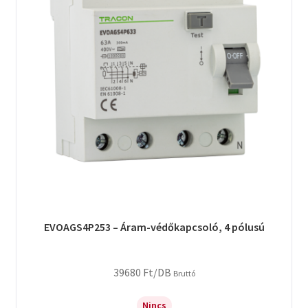
EVOAGS4P253 – Áram-védőkapcsoló, 4 pólusú
39680
Ft
/DB
Bruttó
Nincs