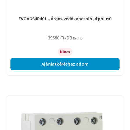
EVOAGS4P401 – Áram-védőkapcsoló, 4 pólusú
39680
Ft
/DB
Bruttó
Nincs
Ajánlatkéréshez adom