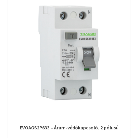
EVOAGS2P633 – Áram-védőkapcsoló, 2 pólusú