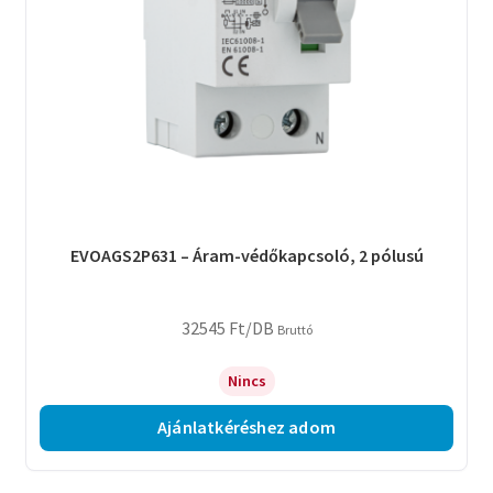
EVOAGS2P631 – Áram-védőkapcsoló, 2 pólusú
32545
Ft
/DB
Bruttó
Nincs
Ajánlatkéréshez adom