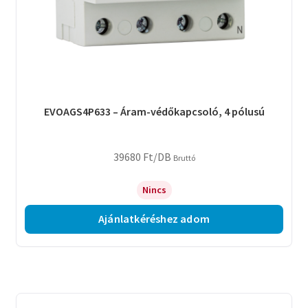
EVOAGS4P633 – Áram-védőkapcsoló, 4 pólusú
39680
Ft
/DB
Bruttó
Nincs
Ajánlatkéréshez adom