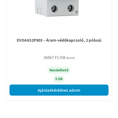
EVOAGS2P803 – Áram-védőkapcsoló, 2 pólusú
36067
Ft
/DB
Bruttó
Rendelhető
5 DB
Ajánlatkéréshez adom