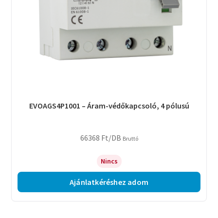
EVOAGS4P1001 – Áram-védőkapcsoló, 4 pólusú
66368
Ft
/DB
Bruttó
Nincs
Ajánlatkéréshez adom