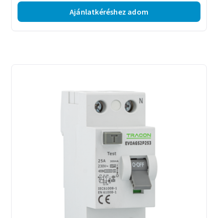
Ajánlatkéréshez adom