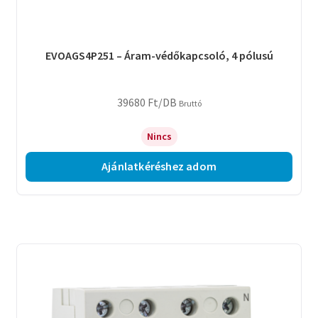
EVOAGS4P251 – Áram-védőkapcsoló, 4 pólusú
39680
Ft
/DB
Bruttó
Nincs
Ajánlatkéréshez adom