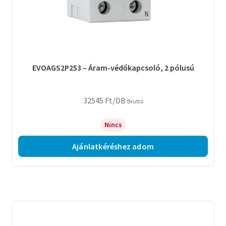
EVOAGS2P253 – Áram-védőkapcsoló, 2 pólusú
32545
Ft
/DB
Bruttó
Nincs
Ajánlatkéréshez adom