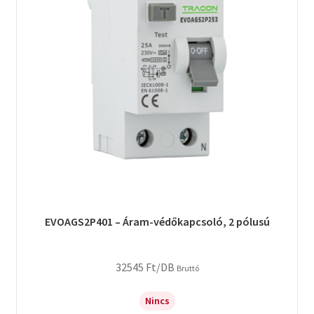
EVOAGS2P401 – Áram-védőkapcsoló, 2 pólusú
32545
Ft
/DB
Bruttó
Nincs