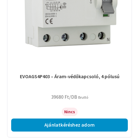
EVOAGS4P403 – Áram-védőkapcsoló, 4 pólusú
39680
Ft
/DB
Bruttó
Nincs
Ajánlatkéréshez adom