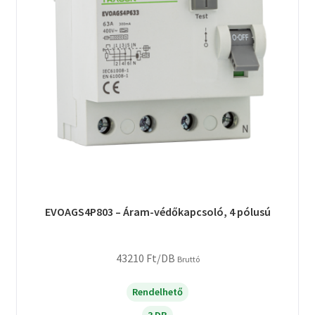
EVOAGS4P803 – Áram-védőkapcsoló, 4 pólusú
43210
Ft
/DB
Bruttó
Rendelhető