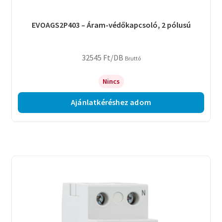
EVOAGS2P403 – Áram-védőkapcsoló, 2 pólusú
32545
Ft
/DB
Bruttó
Nincs
Ajánlatkéréshez adom