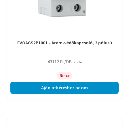
EVOAGS2P1001 – Áram-védőkapcsoló, 2 pólusú
43112
Ft
/DB
Bruttó
Nincs
Ajánlatkéréshez adom