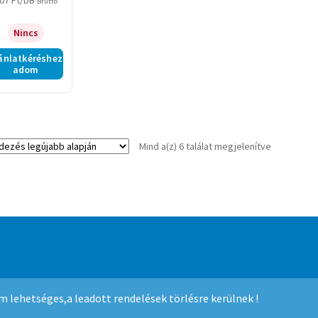
07
Ft
/DB
Bruttó
tejüveg
Nincs
ánlatkéréshez
adom
Sorted
Mind a(z) 6 találat megjelenítve
by
latest
mmerce
.
nem lehetséges,a leadott rendelések törlésre kerülnek !