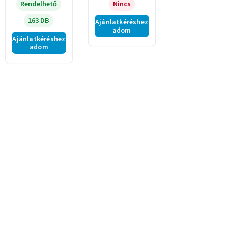
Rendelhető
Nincs
163 DB
Ajánlatkéréshez
adom
Ajánlatkéréshez
adom