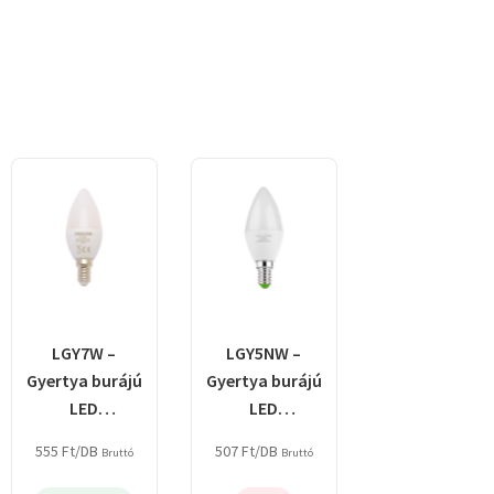
LGY7W –
LGY5NW –
Gyertya burájú
Gyertya burájú
LED
LED
fényforrás,
fényforrás,
555
Ft
/DB
507
Ft
/DB
Bruttó
Bruttó
tejüveg
tejüveg