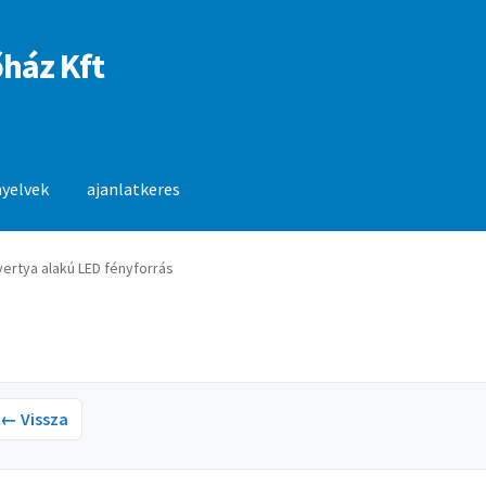
ház Kft
nyelvek
ajanlatkeres
anlatkeres
ertya alakú LED fényforrás
← Vissza