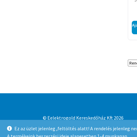
5
Aj
© Eelektrogold Kereskedőház Kft 2026
Adatvédelmi irányelvek
Built with WooCo
Ez az üzlet jelenleg ,feltöltés alatt! A rendelés jelenleg 
A termékeink beszerzési ideje alapesetben 1-4 munkanap.