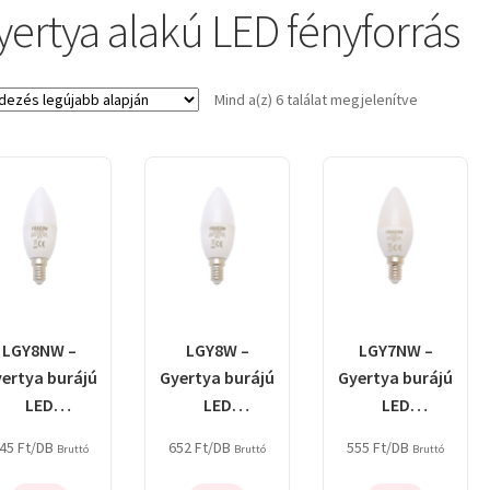
yertya alakú LED fényforrás
Sorted
Mind a(z) 6 találat megjelenítve
by
latest
LGY8NW –
LGY8W –
LGY7NW –
ertya burájú
Gyertya burájú
Gyertya burájú
LED
LED
LED
fényforrás,
fényforrás,
fényforrás,
45
Ft
/DB
652
Ft
/DB
555
Ft
/DB
Bruttó
Bruttó
Bruttó
tejüveg
tejüveg
tejüveg