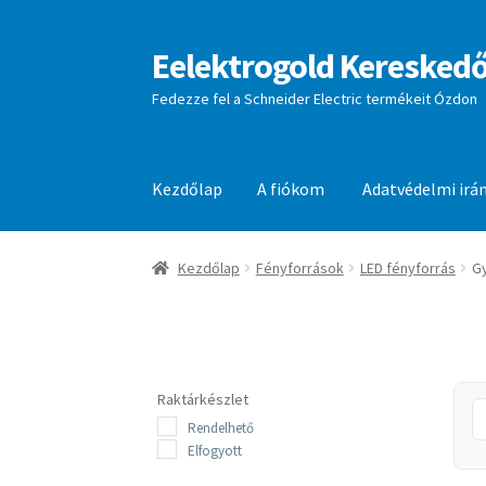
Eelektrogold Kereskedő
Ugrás
Kilépés
a
a
Fedezze fel a Schneider Electric termékeit Ózdon
navigációhoz
tartalomba
Kezdőlap
A fiókom
Adatvédelmi irá
Kezdőlap
A fiókom
Adatvédelmi irányelvek
aj
Kezdőlap
Fényforrások
LED fényforrás
Gy
Raktárkészlet
Rendelhető
Elfogyott