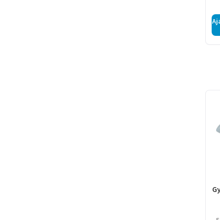
Aj
Gy