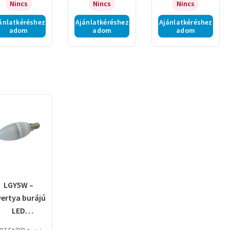
Nincs
Nincs
Nincs
ánlatkéréshez
Ajánlatkéréshez
Ajánlatkéréshez
adom
adom
adom
LGY5W –
ertya burájú
LED
fényforrás,