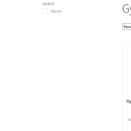
G
Gyártó
Tracon
Gy
6